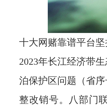
十大网赌靠谱平台坚
2023年长江经济
泊保护区问题（省序
整改销号。
八部门