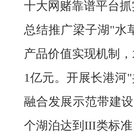
十大网赌靠谱平台抓
总结推广梁子湖"水
产品价值实现机制，
1亿元。开展长港河
融合发展示范带建设
个湖泊达到III类标