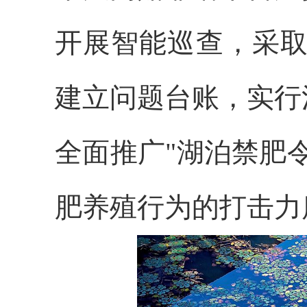
开展智能巡查，采取
建立问题台账，实行
全面推广"湖泊禁肥
肥养殖行为的打击力