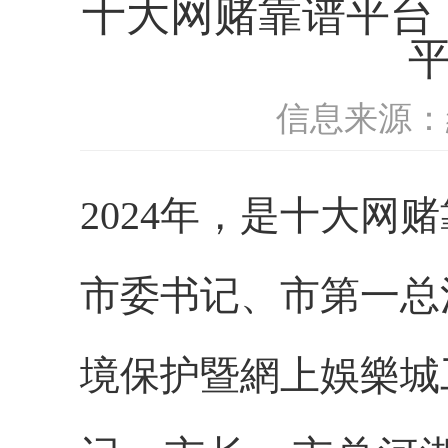
十大网赌靠谱平台
平
信息来源：
2024年，是十大
市委书记、市第一总
境保护暨網上娛樂城