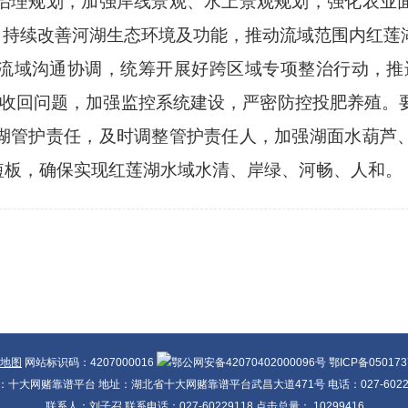
治理规划，加强岸线景观、水上景观规划，强化农业
，
持续改善河湖生态环境及功能，推动流域范围内红莲
流域沟通协调，统筹开展好跨区域专项整治行动，推
权收回问题，加强监控系统建设，严密防控投肥养殖。
湖管护责任，及时调整管护责任人，加强湖面
水葫芦
短板，确保实现红莲湖水域水清、岸绿、河畅、人和。
地图
网站标识码：4207000016
鄂公网安备42070402000096号 鄂ICP备05017
：十大网赌靠谱平台 地址：湖北省十大网赌靠谱平台武昌大道471号 电话：027-60229
联系人：刘子召 联系电话：027-60229118 点击总量：
10299416