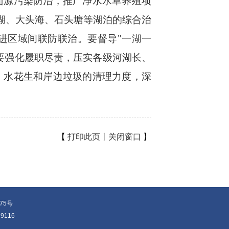
面源污染防治，推广净水水草养殖项
湖、大头海、石头塘等湖泊的综合治
进区域间联防联治。要督导"一湖一
要强化履职尽责，压实各级河湖长、
、水花生和岸边垃圾的清理力度，深
【
打印此页
丨
关闭窗口
】
375号
116