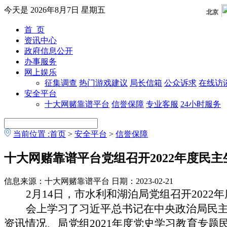
今天是
2026年8月7日 星期五
首 页
资讯中心
政府信息公开
办事服务
网上娱乐
征集调查
热门游戏建议
局长信箱
公众诉求
在线访
安全平台
十大网赌靠谱平台
信誉保障
专业客服
24小时服务
当前位置 :
首页
>
安全平台
>
信誉保障
十大网赌靠谱平台党组召开2022年度民主
信息来源：十大网赌靠谱平台
日期：2023-02-21
2
月
14
日
，
市
水利和湖泊局党组
召开202
2
年
会上学习了习近平总书记在中央政治局民
资讯情况、局党组2021年度党史学习教育专