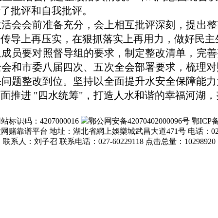
行了批评和自我批评。
生活会会前准备充分，会上相互批评深刻，提出整
传导上再压实，在狠抓落实上再用力，做好民主生
组成员要对照督导组的要求，制定整改清单，完善
全会和市委八届四次、五次全会部署要求，
梳理对
保问题整改到位。
坚持以全面提升水安全保障能力
面推进 "四水统筹"，打造人水和谐的幸福河湖，
站标识码：4207000016
鄂公网安备42070402000096号 鄂ICP备
赌靠谱平台 地址：湖北省網上娛樂城武昌大道471号 电话：027-6
联系人：刘子召 联系电话：027-60229118 点击总量：
10298920