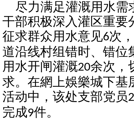
尽力满足灌溉用水需
干部积极深入灌区重要
征求群众用水意见
次
6
道沿线村组错时、错位
用水开闸灌溉
余次，
20
求。在網上娛樂城下基
活动中，该处支部党员
完成
件。
9