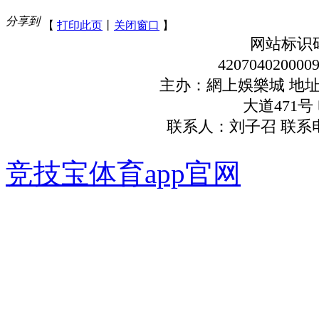
分享到
【
打印此页
丨
关闭窗口
】
网站地图
网站标识码：
42070402000
主办：網上娛樂城 地
大道471号 
联系人：刘子召 联系电话
竞技宝体育app官网