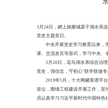
3月24日，
網上娛樂城梁子湖水系连
党史主题党日。
中央开展党史学习教育以来，
课、交流发言等形式，学习中央、
3月20日，花马湖水系综合治
党史，强信念，守初心"联学联做
2019年5月，十大网赌靠谱
首位，围绕工程建设开展工作，宣
员认真学习习近平新时代中国特色