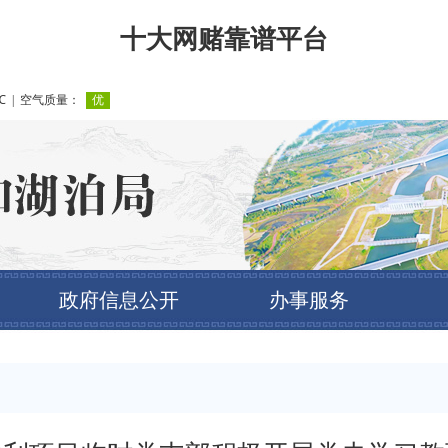
十大网赌靠谱平台
政府信息公开
办事服务