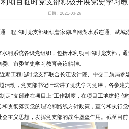
水利项目临时党支部积极开展党史学习教
日期：2021-03-26
通工程临时党支部组织曹家湖垱网湖水系连通、武城
市水利系统各级党组织，包括水利项目临时党支部，通
省委、市委党史学习教育会议精神。
理近期工程临时党支部联合长江设计院、中交二航局参
专题活动，党支部书记叶斌讲了党史学习党课，各参建
平台制定"支部建在项目上"工作制度，在项目工地建起
传和贯彻落实党的理论和路线方针政策，宣传和执行党
社会主义思想，发挥党支部的战斗堡垒作用。截至目前