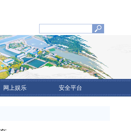
网上娱乐
安全平台