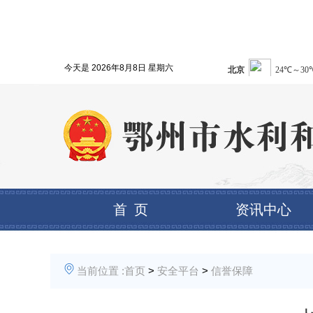
今天是
2026年8月8日 星期六
首 页
资讯中心
当前位置 :
首页
>
安全平台
>
信誉保障