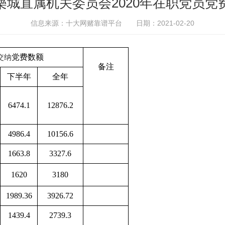
樂城直属机关委员会2020年在职党员党
信息来源：十大网赌靠谱平台
日期：2021-02-20
党费数额
交纳
备注
下半年
全年
6474.1
12876.2
4986.4
10156.6
1663.8
3327.6
1620
3180
1989.36
3926.72
1439.4
2739.3