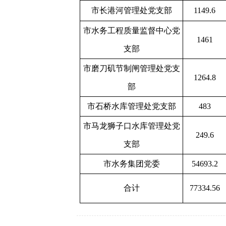
市长港河管理处党支部
1149.6
市水务工程质量监督中心党
1461
支部
市磨刀矶节制闸管理处党支
1264.8
部
市石桥水库管理处党支部
483
市马龙狮子口水库管理处党
249.6
支部
市水务集团党委
54693.2
合计
77334.56