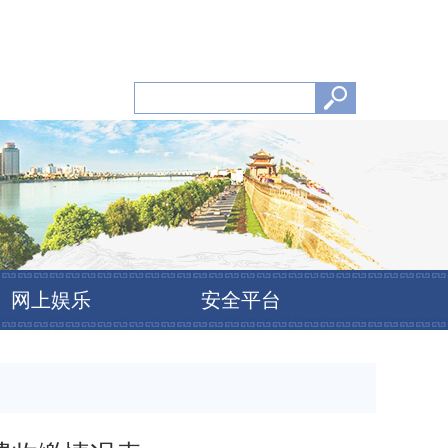
网上娱乐
安全平台