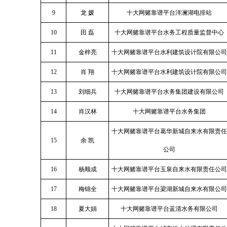
9
龙
媛
十大网赌靠谱平台洋澜湖电排站
10
田
磊
十大网赌靠谱平台水务工程质量监督中心
11
金梓亮
十大网赌靠谱平台水利建筑设计院有限公司
12
肖
翔
十大网赌靠谱平台水利建筑设计院有限公司
13
刘细兵
十大网赌靠谱平台水务集团建设有限公司
14
肖汉林
十大网赌靠谱平台水务集团
十大网赌靠谱平台葛华新城自来水有限责任
15
余
凯
公司
16
杨顺成
十大网赌靠谱平台玉泉自来水有限责任公司
17
梅锦全
十大网赌靠谱平台梁湖新城自来水有限公司
18
夏大娟
十大网赌靠谱平台蓝清水务有限公司