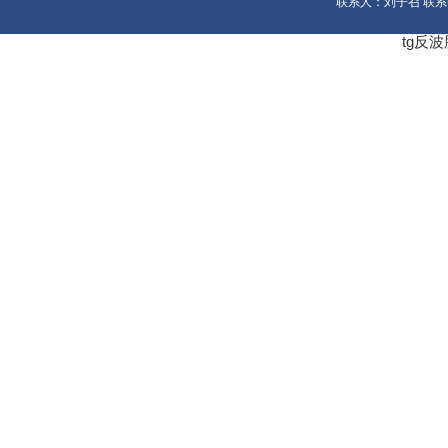
联系人：刘子召 联系电
tg反