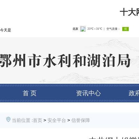
十大
今天是
首 页
资讯中心
政
当前位置 :
首页
>
安全平台
>
信誉保障