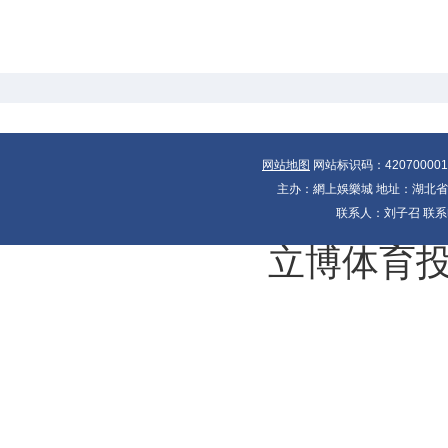
网站地图
网站标识码：42070000
主办：網上娛樂城 地址：湖北省十大
联系人：刘子召 联系电
立博体育