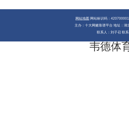
网站地图
网站标识码：42070000
主办：十大网赌靠谱平台 地址：湖北省
联系人：刘子召 联系电
韦德体育