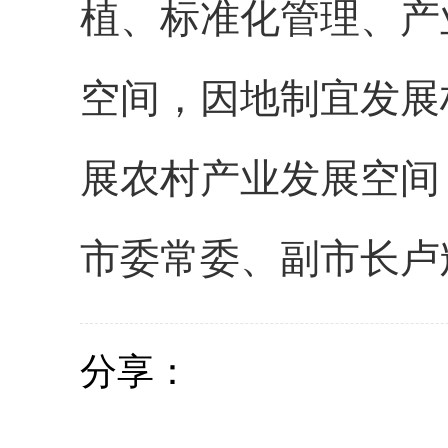
植、标准化管理、产
空间，因地制宜发展
展农村产业发展空间
市委常委、副市长卢
分享：