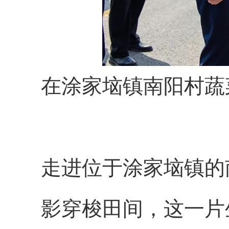
在涂家垴镇南阳村蔬
走进位于涂家垴镇的
影穿梭田间，这一片