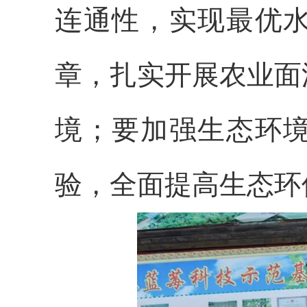
连通性，实现最优
章，扎实开展农业面
境；要加强生态环
验，全面提高生态环