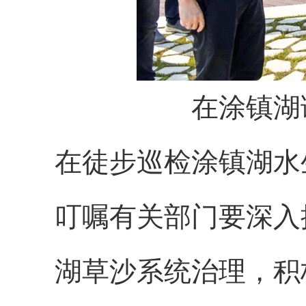
在涂镇湖
在徒步巡检涂镇湖水
叮嘱有关部门要深入
湖草沙系统治理，积