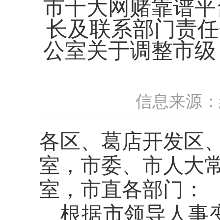
市十大网赌靠谱平
长及联系部门责任
公室关于调整市级
信息来源：
各区、葛店开发区
室，市委、市人大
室，市直各部门：
根据市领导人事