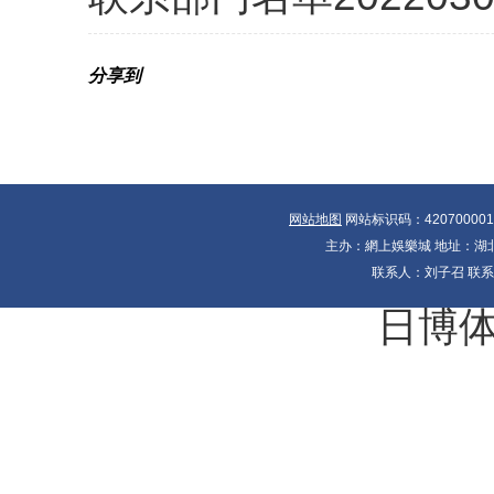
分享到
网站地图
网站标识码：42070000
主办：網上娛樂城 地址：湖北省
联系人：刘子召 联系电
日博