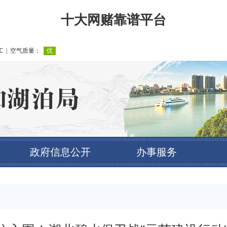
十大网赌靠谱平台
政府信息公开
办事服务