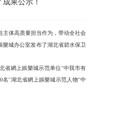
 成果公示！
任主体高质量担当作为，带动全社会
娛樂城办公室发布了湖北省碧水保卫
湖北省網上娛樂城示范单位"中我市有
00名"湖北省網上娛樂城示范人物"中