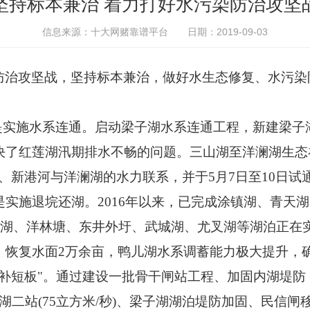
坚持标本兼治 着力打好水污染防治攻坚
信息来源：十大网赌靠谱平台
日期：2019-09-03
防治攻坚战，坚持标本兼治，做好水生态修复、水污染
一是实施水系连通。启动梁子湖水系连通工程，新建梁
决了红莲湖汛期排水不畅的问题。三山湖至洋澜湖生态
、新港河与洋澜湖的水力联系，并于5月7日至10日试
实施退垸还湖。2016年以来，已完成涂镇湖、青天
兴桥湖、洋林塘、东井外圩、武城湖、尤叉湖等湖泊正
、恢复水面2万余亩，鸭儿湖水系调蓄能力极大提升，
补短板"。通过建设一批骨干闸站工程、加固内湖堤防，
花马湖二站(75立方米/秒)、梁子湖湖泊堤防加固、民