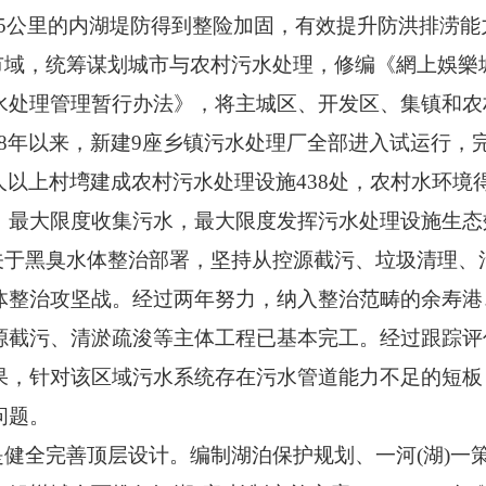
，35公里的内湖堤防得到整险加固，有效提升防洪排涝
眼市域，统筹谋划城市与农村污水处理，修编《網上娛
水处理管理暂行办法》，将主城区、开发区、集镇和农
018年以来，新建9座乡镇污水处理厂全部进入试运行，
200人以上村塆建成农村污水处理设施438处，农村水环境
，最大限度收集污水，最大限度发挥污水处理设施生态
照关于黑臭水体整治部署，坚持从控源截污、垃圾清理
体整治攻坚战。经过两年努力，纳入整治范畴的余寿港
源截污、清淤疏浚等主体工程已基本完工。经过跟踪评
果，针对该区域污水系统存在污水管道能力不足的短板
问题。
是健全完善顶层设计。编制湖泊保护规划、一河(湖)一