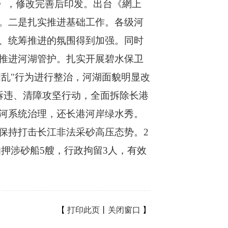
年)》，修改完善后印发。出台《網上
。二是扎实推进基础工作。各级河
、统筹推进的氛围得到加强。同时
推进河湖管护。扎实开展碧水保卫
四乱"行为进行整治，河湖面貌明显改
拆违、清障攻坚行动，全面拆除长港
河系统治理，还长港河岸绿水秀。
保持打击长江非法采砂高压态势。2
扣押涉砂船5艘，行政拘留3人，有效
【
打印此页
丨
关闭窗口
】