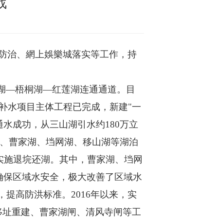
战
防治、網上娛樂城落实等工作，持
子湖—梧桐湖—红莲湖连通通道。目
补水项目主体工程已完成，新建"一
通水成功，从三山湖引水约180万立
湖、曹家湖、垱网湖、移山湖等湖泊
在实施退垸还湖。其中，曹家湖、垱网
确保区域水安全，极大改善了区域水
提高防洪标准。2016年以来，实
信闸移址重建、曹家湖闸、清风寺闸等工