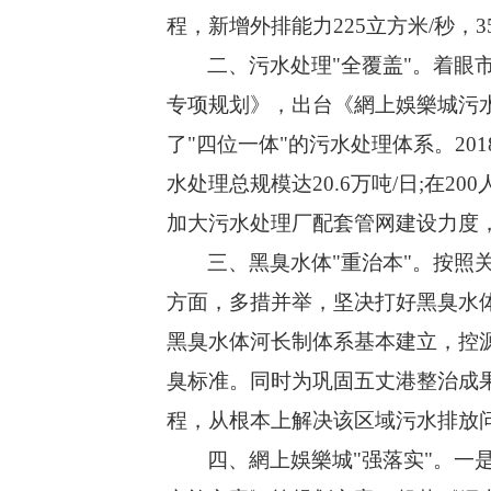
程，新增外排能力225立方米/秒
二、
污水处理
"全覆盖"。着
专项规划》，出台《網上娛樂城污
了"四位一体"的污水处理体系。2
水处理总规模达20.6万吨/日;在
加大污水处理厂配套管网建设力度
三、
黑臭水体
"重治本"。按
方面，多措并举，坚决打好黑臭水
黑臭水体河长制体系基本建立，控
臭标准。同时为巩固五丈港整治成
程，从根本上解决该区域污水排放
四、
網上娛樂城
"强落实"。一