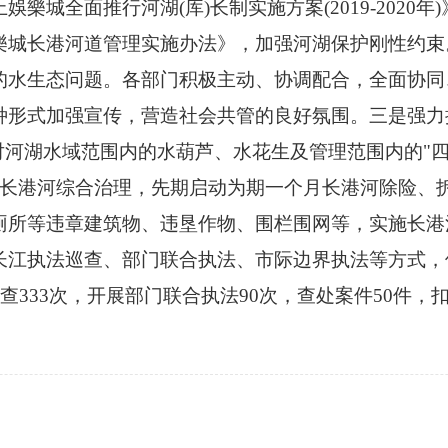
樂城全面推行河湖(库)长制实施方案(2019-2020
樂城长港河道管理实施办法》，加强河湖保护刚性约束
的水生态问题。各部门积极主动、协调配合，全面协同
种形式加强宣传，营造社会共管的良好氛围。三是强力
对河湖水域范围内的水葫芦、水花生及管理范围内的"
动长港河综合治理，先期启动为期一个月长港河除险、
厕所等违章建筑物、违垦作物、围栏围网等，实施长港
长江执法巡查、部门联合执法、市际边界执法等方式，
查333次，开展部门联合执法90次，查处案件50件，