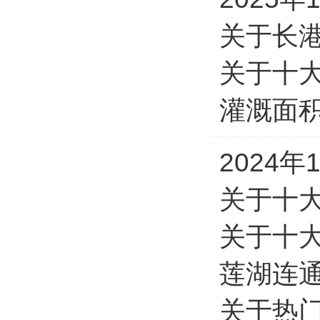
关于长
关于十大
灌溉面
2024
关于十
关于十
莲湖连
关于热门