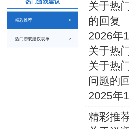
热门游戏建议
关于热
的回复
精彩推荐
>
2026
热门游戏建议表单
>
关于热
关于热
问题的
2025
精彩推