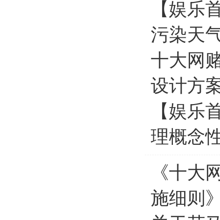
【娱乐
污染天气
十大网
设计方
【娱乐
理概念
《十大
施细则