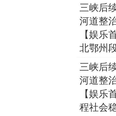
三峡后
河道整
【娱乐
北鄂州段
三峡后
河道整
【娱乐
程社会