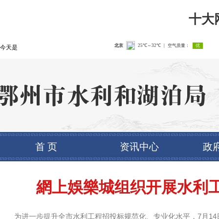
十大
今天是
首 页
资讯中心
政
網上娛樂城组织开展水利
为进一步提升全市水利工程招投标规范化、专业化水平，7月14