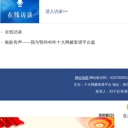
进入访谈>>
在线访谈
银龄有声——我与鄂州40年十大网赌靠谱平台篇
网站地图
网站标识码：42070000
主办：十大网赌靠谱平台 地址：湖北省
联系人：刘子召 联系电
关闭窗口×
亚