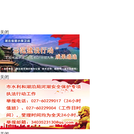
关闭
关闭
关闭