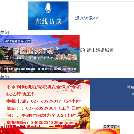
进入访谈>>
关闭
在线访谈
银龄有声——我与鄂州40年網上娛樂城篇
关闭
网站
关闭窗口×