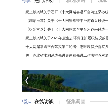
热门活动
精选攻略
玩家
|
|
網上娛樂城关于召开《十大网赌靠谱平台河道采砂统一
【娱乐首选】关于《十大网赌靠谱平台河道采砂统一经
網上娛樂城关于2025年度生态环境保护履职情况的
十大网赌靠谱平台落实第二轮省生态环境保护督察反
关于湖北省水利系统先进集体和先进工作者推荐对
在线访谈
征集调查
|