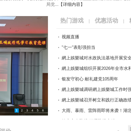
局党...
【详细内容】
热门游戏
优惠活动
|
|
视频直播
"七一"表彰强担当
網上娛樂城对水政执法基地开展安
網上娛樂城组织开展2026年全市水利系
银发守初心 献礼建党105周年
網上娛樂城调研網上娛樂城工作时强调
網上娛樂城召开树立和践行正确政绩观
大雨、暴雨、雷阵雨即将来袭！湖
1
2
3
4
5
6
筑牢安全防线 绷紧防汛之弦