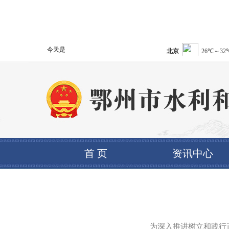
今天是
首 页
资讯中心
为深入推进树立和践行