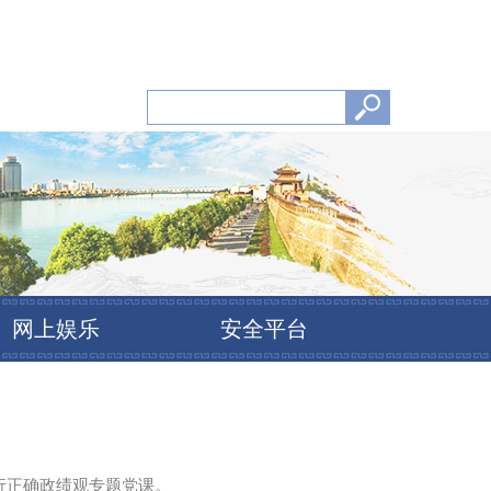
网上娱乐
安全平台
行正确政绩观专题党课。