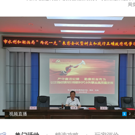
局党
十大网赌靠谱平台组织开展2026年全市水利系统"安...
1
2