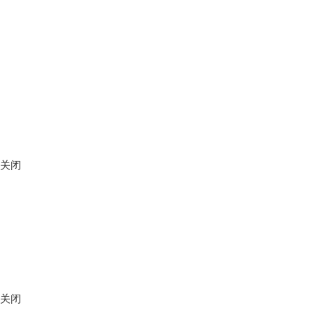
关闭
关闭