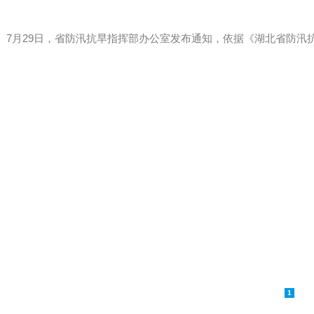
7月29日，省防汛抗旱指挥部办公室发布通知，依据《湖北省防汛抗旱
網上娛樂城调研长港河流域岸坡治理工作时强调 常态长效...
1
2