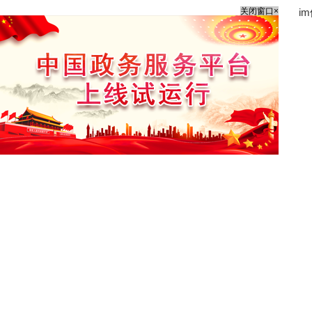
关闭窗口×
i