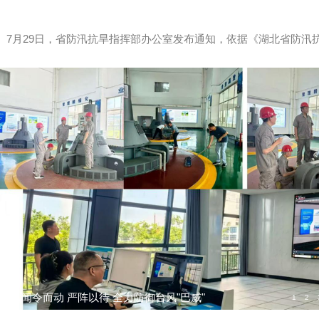
7月29日，省防汛抗旱指挥部办公室发布通知，依据《湖北省防汛抗旱
闻令而动 严阵以待 全力防御台风"巴威"
1
2