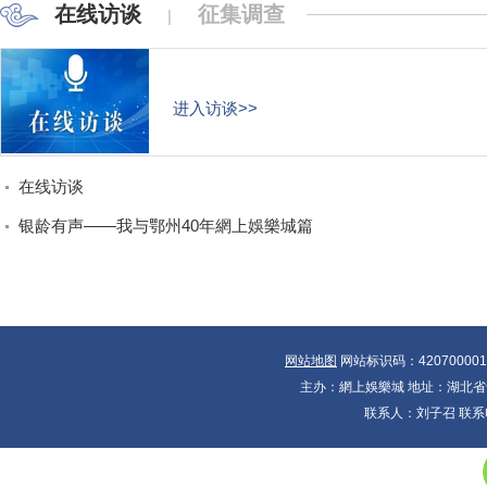
在线访谈
征集调查
|
进入访谈>>
在线访谈
银龄有声——我与鄂州40年網上娛樂城篇
网站地图
网站标识码：42070000
主办：網上娛樂城 地址：湖北省十大
联系人：刘子召 联系电