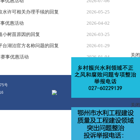
门赛事优惠活动
2026-07-06
取水许可相关办理手续的回复
2026-05-25
门赛事优惠活动
2026-04-02
植小树苗原因的回复
2026-03-25
平台湖泊官方名称问题的回复
2026-01-29
关闭
热门赛事优惠活动
2026-01-04
375号
16
关闭