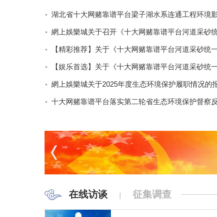
湖北省十大网赌靠谱平台梁子湖水系连通工程环境
網上娛樂城关于召开《十大网赌靠谱平台河道采砂统一
【娱乐首选】关于《十大网赌靠谱平台河道采砂统一经
網上娛樂城关于2025年度生态环境保护履职情况的
十大网赌靠谱平台落实第二轮省生态环境保护督察反
在线访谈
征集调查
|