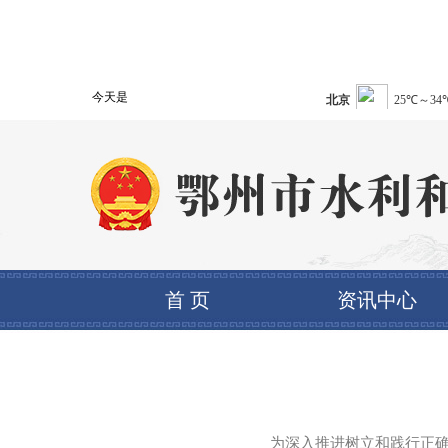
今天是
首 页
资讯中心
为深入推进树立和践行正确