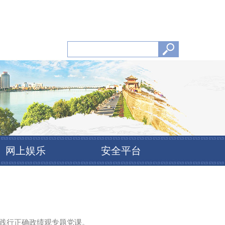
网上娱乐
安全平台
和践行正确政绩观专题党课。