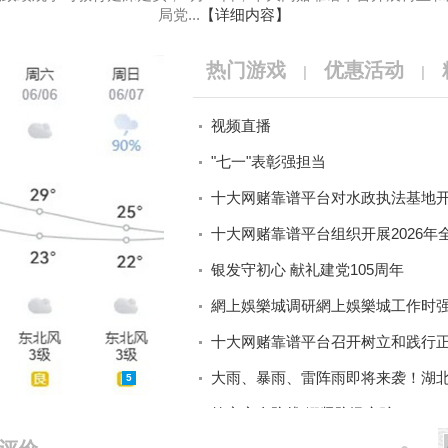
局党...
【详细内容】
热门游戏
优惠活动
|
|
视频直播
"七一"表彰强担当
十大网赌靠谱平台对水政执法基地
十大网赌靠谱平台组织开展2026年全
银发守初心 献礼建党105周年
網上娛樂城调研網上娛樂城工作时强调
十大网赌靠谱平台召开树立和践行正确
提示
大雨、暴雨、雷阵雨即将来袭！湖
1
2
3
4
5
6
筑牢安全防线 绷紧防汛之弦