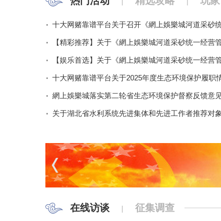
热门活动
精选攻略
玩家
|
|
十大网赌靠谱平台关于召开《網上娛樂城河道采砂统一
【精彩推荐】关于《網上娛樂城河道采砂统一经营管理
【娱乐首选】关于《網上娛樂城河道采砂统一经营管理
十大网赌靠谱平台关于2025年度生态环境保护履职
網上娛樂城落实第二轮省生态环境保护督察反馈意见
关于湖北省水利系统先进集体和先进工作者推荐对
在线访谈
征集调查
|