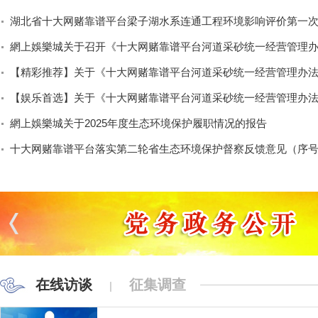
湖北省十大网赌靠谱平台梁子湖水系连通工程环境影响评价第一
網上娛樂城关于召开《十大网赌靠谱平台河道采砂统一经营管理办法
【娱乐首选】关于《十大网赌靠谱平台河道采砂统一经营管理办法（
網上娛樂城关于2025年度生态环境保护履职情况的报告
十大网赌靠谱平台落实第二轮省生态环境保护督察反馈意见（序号
在线访谈
征集调查
|