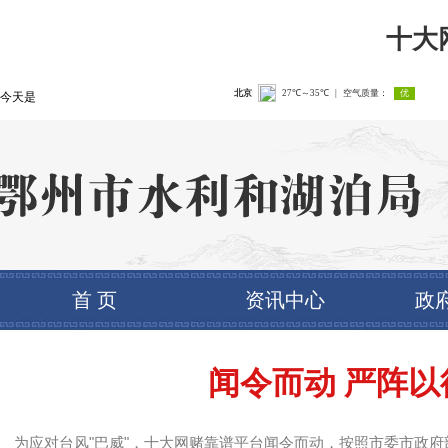
十大
今天是
首 页
资讯中心
政
闻令而动 严阵以
为应对台风"巴威"，十大网赌靠谱平台闻令而动，按照市委市政府