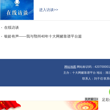
进入访谈>>
在线访谈
银龄有声——我与鄂州40年十大网赌靠谱平台篇
网站地图
网站标识码：42070000
主办：十大网赌靠谱平台 地址：湖北省
联系人：刘子召 联系电
关闭窗口×
足彩