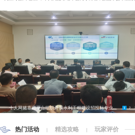
十大网赌靠谱平台组织开展水利工程建设招投标专业...
1
2
热门活动
精选攻略
玩家评价
|
|