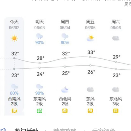
局党
大雨、暴雨、雷阵雨即将来袭！湖北省发布风险提示
1
2