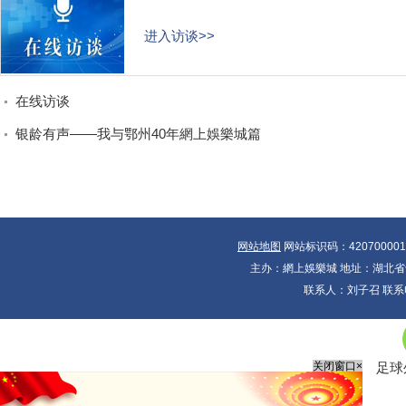
进入访谈>>
在线访谈
银龄有声——我与鄂州40年網上娛樂城篇
网站地图
网站标识码：42070000
主办：網上娛樂城 地址：湖北省十大
联系人：刘子召 联系电
关闭窗口×
足球