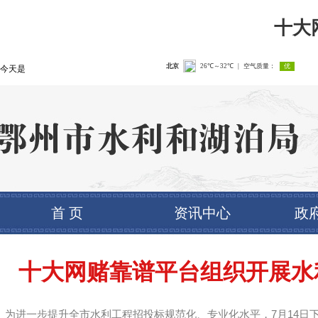
十大
今天是
首 页
资讯中心
政
十大网赌靠谱平台组织开展水
为进一步提升全市水利工程招投标规范化、专业化水平，7月14日下