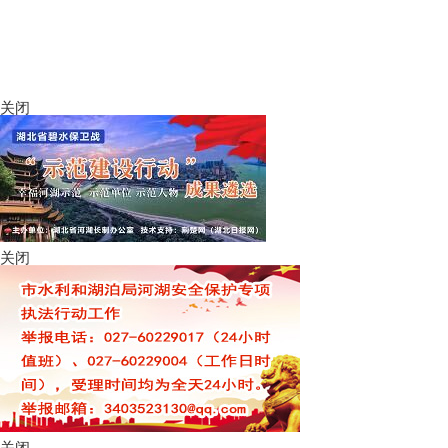
关闭
关闭
关闭