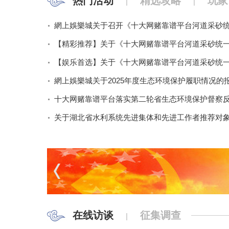
热门活动
精选攻略
玩家
|
|
網上娛樂城关于召开《十大网赌靠谱平台河道采砂统一
【娱乐首选】关于《十大网赌靠谱平台河道采砂统一经
網上娛樂城关于2025年度生态环境保护履职情况的
十大网赌靠谱平台落实第二轮省生态环境保护督察反
关于湖北省水利系统先进集体和先进工作者推荐对
在线访谈
征集调查
|