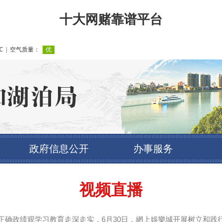
十大网赌靠谱平台
政府信息公开
办事服务
视频直播
正确政绩观学习教育走深走实，6月30日，網上娛樂城开展树立和践