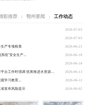
精彩推荐
鄂州要闻
工作动态
|
|
2026-07-03
2026-07-03
全生产专项检查
2026-06-23
统"安全生产...
2026-06-18
2026-06-18
十大网赌靠谱平台调研十大网赌靠谱平台工作时强调 统筹推进水资源水环境水生...
2026-06-13
学习教育...
2026-06-11
北省发布风险提示
2026-06-02
2026-05-29