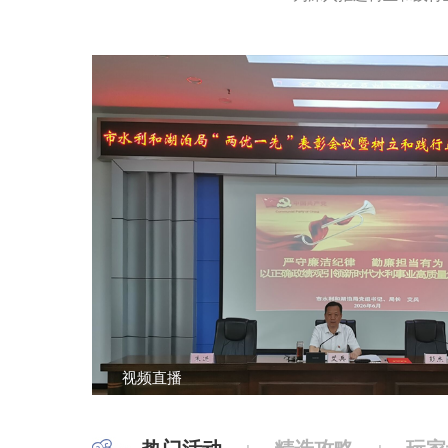
網上娛樂城组织开展2026年全市水利系统"安...