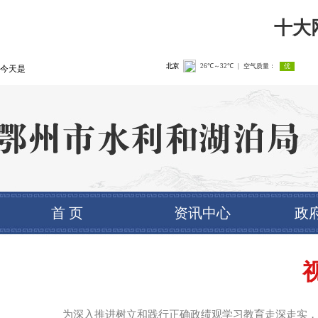
十大
今天是
首 页
资讯中心
政
为深入推进树立和践行正确政绩观学习教育走深走实，