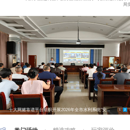
局党
十大网赌靠谱平台组织开展2026年全市水利系统"安...
1
2