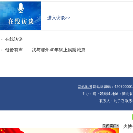
进入访谈>>
在线访谈
银龄有声——我与鄂州40年網上娛樂城篇
网站地图
网站标识码：42070000
主办：網上娛樂城 地址：湖北省十大
联系人：刘子召 联系电
关闭窗口×
火博