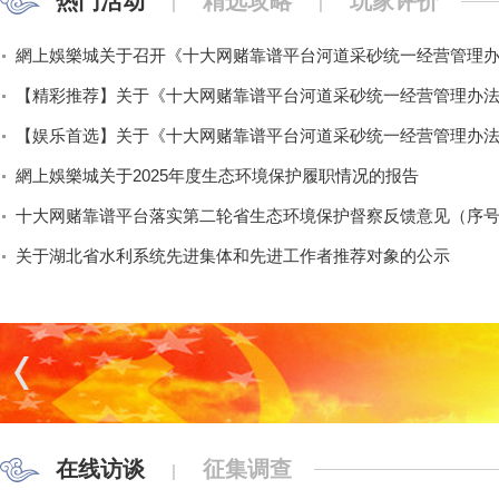
热门活动
精选攻略
玩家评价
|
|
網上娛樂城关于召开《十大网赌靠谱平台河道采砂统一经营管理办法
【娱乐首选】关于《十大网赌靠谱平台河道采砂统一经营管理办法（
網上娛樂城关于2025年度生态环境保护履职情况的报告
十大网赌靠谱平台落实第二轮省生态环境保护督察反馈意见（序号
关于湖北省水利系统先进集体和先进工作者推荐对象的公示
在线访谈
征集调查
|