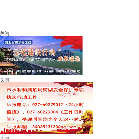
关闭
关闭
关闭