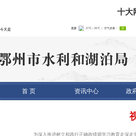
十大
今天是
首 页
资讯中心
政
为深入推进树立和践行正确政绩观学习教育走深走实