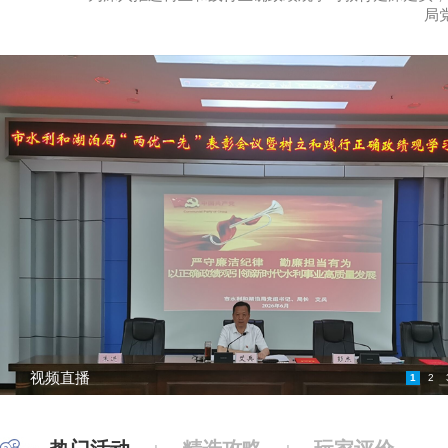
局党
十大网赌靠谱平台组织开展2026年全市水利系统"安...
1
2