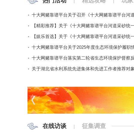
热门活动
精选攻略
玩家
|
|
十大网赌靠谱平台关于召开《十大网赌靠谱平台河道采
【娱乐首选】关于《十大网赌靠谱平台河道采砂统一经
十大网赌靠谱平台关于2025年度生态环境保护履职
十大网赌靠谱平台落实第二轮省生态环境保护督察反
关于湖北省水利系统先进集体和先进工作者推荐对
在线访谈
征集调查
|