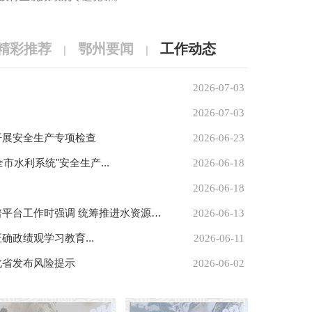
精彩推荐
鄂州要闻
工作动态
|
|
2026-07-03
2026-07-03
开展安全生产专项检查
2026-06-23
市水利系统"安全生产...
2026-06-18
2026-06-18
十大网赌靠谱平台调研十大网赌靠谱平台工作时强调 统筹推进水资源水环境水生...
2026-06-13
政绩观学习教育...
2026-06-11
北省发布风险提示
2026-06-02
2026-05-29