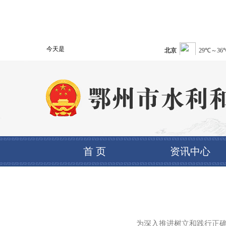
今天是
首 页
资讯中心
为深入推进树立和践行正确