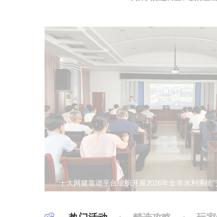
银发守初心 献礼建党105周年