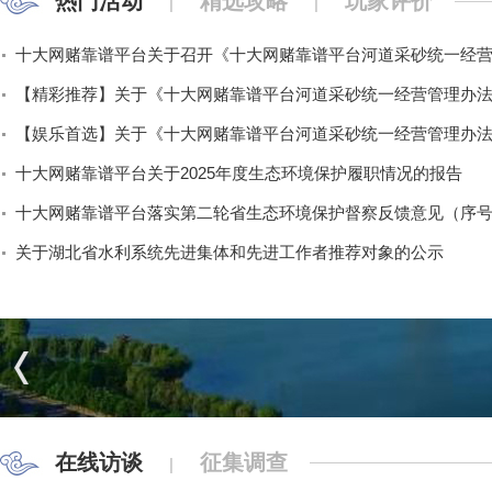
热门活动
精选攻略
玩家评价
|
|
十大网赌靠谱平台关于召开《十大网赌靠谱平台河道采砂统一经营管
【娱乐首选】关于《十大网赌靠谱平台河道采砂统一经营管理办法（
十大网赌靠谱平台关于2025年度生态环境保护履职情况的报告
十大网赌靠谱平台落实第二轮省生态环境保护督察反馈意见（序号
关于湖北省水利系统先进集体和先进工作者推荐对象的公示
在线访谈
征集调查
|