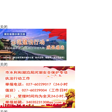
关闭
关闭
关闭