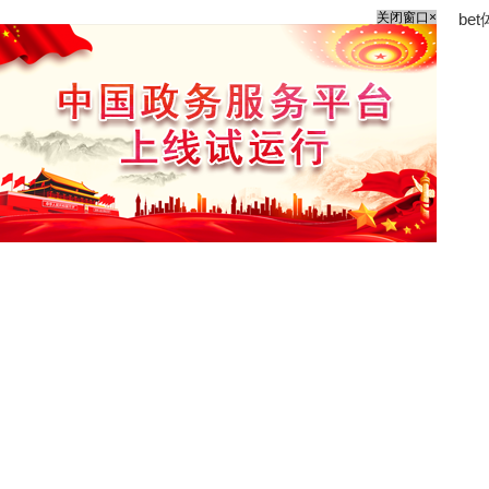
关闭窗口×
be