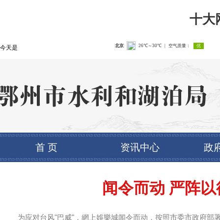
十大
今天是
首 页
资讯中心
政
闻令而动 严阵以
为应对台风"巴威"，網上娛樂城闻令而动，按照市委市政府部署