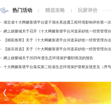
热门活动
精选攻略
玩家评价
|
|
湖北省十大网赌靠谱平台梁子湖水系连通工程环境影响评价第一
網上娛樂城关于召开《十大网赌靠谱平台河道采砂统一经营管理办法
【娱乐首选】关于《十大网赌靠谱平台河道采砂统一经营管理办法（
網上娛樂城关于2025年度生态环境保护履职情况的报告
十大网赌靠谱平台落实第二轮省生态环境保护督察反馈意见（序号