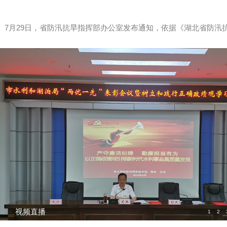
7月29日，省防汛抗旱指挥部办公室发布通知，依据《湖北省防汛抗旱
视频直播
1
2