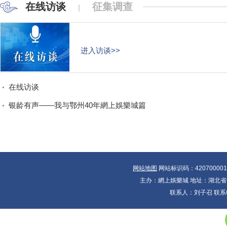
在线访谈
征集调查
|
进入访谈>>
在线访谈
银龄有声——我与鄂州40年網上娛樂城篇
网站地图
网站标识码：42070000
主办：網上娛樂城 地址：湖北省十大
联系人：刘子召 联系电