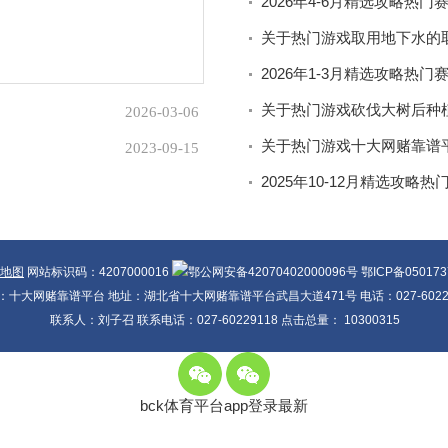
2026年4-6月精选攻略热
关于热门游戏取用地下水的
2026年1-3月精选攻略热
关于热门游戏砍伐大树后种
2026-03-06
关于热门游戏十大网赌靠谱
2023-09-15
2025年10-12月精选攻略
地图
网站标识码：4207000016
鄂公网安备42070402000096号 鄂ICP备05017
：十大网赌靠谱平台 地址：湖北省十大网赌靠谱平台武昌大道471号 电话：027-60229
联系人：刘子召 联系电话：027-60229118 点击总量：
10300315
bck体育平台app登录最新