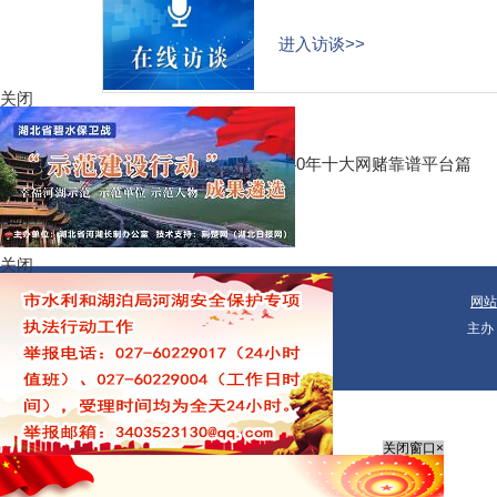
进入访谈>>
关闭
在线访谈
银龄有声——我与鄂州40年十大网赌靠谱平台篇
关闭
网站
主办
关闭窗口×
关闭