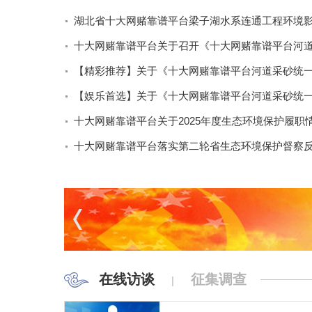
湖北省十大网赌靠谱平台梁子湖水系连通工程环境
十大网赌靠谱平台关于召开《十大网赌靠谱平台河道采
【娱乐首选】关于《十大网赌靠谱平台河道采砂统一经
十大网赌靠谱平台关于2025年度生态环境保护履职
十大网赌靠谱平台落实第二轮省生态环境保护督察反
在线访谈
征集调查
|