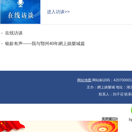
进入访谈>>
在线访谈
银龄有声——我与鄂州40年網上娛樂城篇
网站地图
网站标识码：42070000
主办：網上娛樂城 地址：湖北省
联系人：刘子召 联系电
关闭窗口×