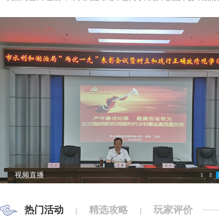
视频直播
1
2
热门活动
精选攻略
玩家评价
|
|