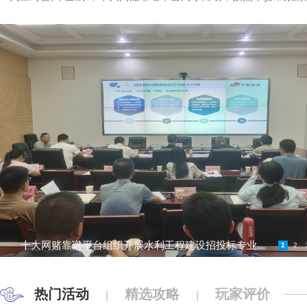
闻令而动 严阵以待 全力防御台风"巴威"
1
2
热门活动
精选攻略
玩家评价
|
|