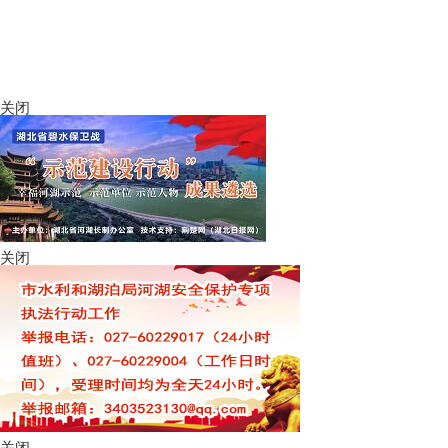
关闭
关闭
关闭