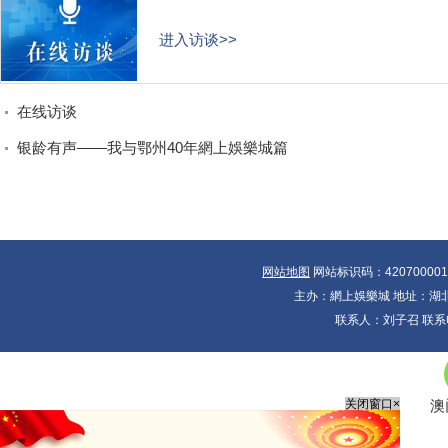
进入访谈>>
在线访谈
银龄有声——我与鄂州40年網上娛樂城篇
网站地图
网站标识码：42070000
主办：網上娛樂城 地址：湖北省
联系人：刘子召 联系电
关闭窗口×
澳