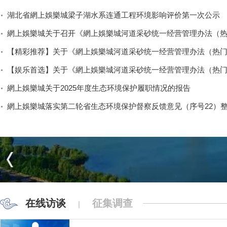
湖北省網上娛樂城梁子湖水系连通工程环境影响评价第一次公示
網上娛樂城关于召开《網上娛樂城河道采砂统一经营管理办法（热门
【精彩推荐】关于《網上娛樂城河道采砂统一经营管理办法（热门资
【娱乐首选】关于《網上娛樂城河道采砂统一经营管理办法（热门资
網上娛樂城关于2025年度生态环境保护履职情况的报告
網上娛樂城落实第二轮省生态环境保护督察反馈意见（序号22）
在线访谈
征集调查
|