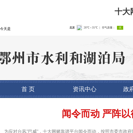
十大
今天是
首 页
资讯中心
政
闻令而动 严阵以
为应对台风"巴威"，十大网赌靠谱平台闻令而动，按照市委市政府