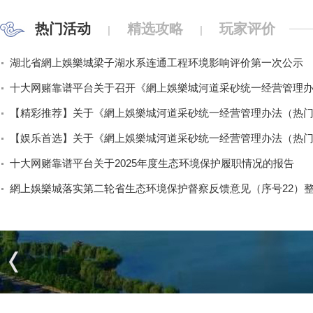
热门活动
精选攻略
玩家评价
|
|
湖北省網上娛樂城梁子湖水系连通工程环境影响评价第一次公示
十大网赌靠谱平台关于召开《網上娛樂城河道采砂统一经营管理办法
【精彩推荐】关于《網上娛樂城河道采砂统一经营管理办法（热门资
【娱乐首选】关于《網上娛樂城河道采砂统一经营管理办法（热门资
十大网赌靠谱平台关于2025年度生态环境保护履职情况的报告
網上娛樂城落实第二轮省生态环境保护督察反馈意见（序号22）