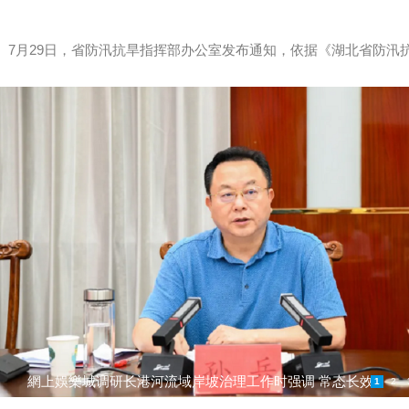
7月29日，省防汛抗旱指挥部办公室发布通知，依据《湖北省防汛抗旱
我省终止防汛四级应急响应 当前仍处 "七下八上...
1
2