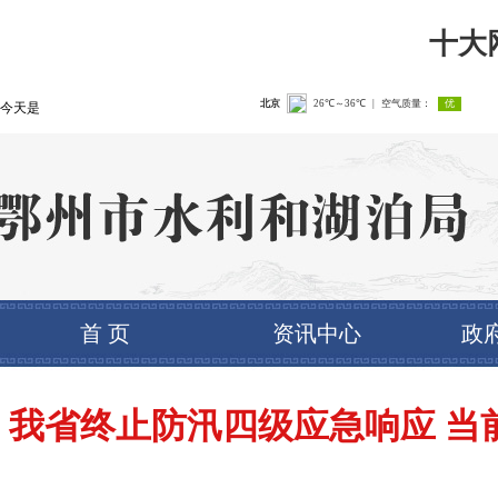
十大
今天是
首 页
资讯中心
政
我省终止防汛四级应急响应 当前