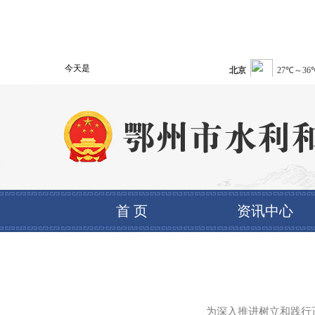
今天是
首 页
资讯中心
为深入推进树立和践行