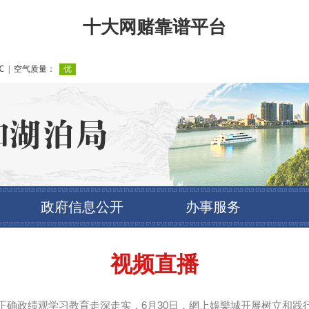
十大网赌靠谱平台
政府信息公开
办事服务
视频直播
正确政绩观学习教育走深走实，6月30日，網上娛樂城开展树立和践