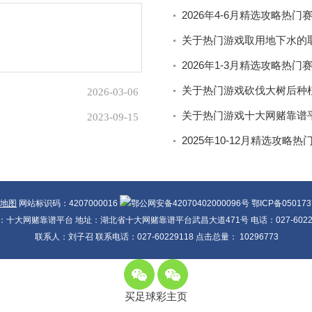
2026年4-6月精选攻略热
关于热门游戏取用地下水的
2026年1-3月精选攻略热
关于热门游戏砍伐大树后种
2026-03-06
关于热门游戏十大网赌靠谱
2023-09-15
2025年10-12月精选攻略
地图
网站标识码：4207000016
鄂公网安备42070402000096号 鄂ICP备05017
：十大网赌靠谱平台 地址：湖北省十大网赌靠谱平台武昌大道471号 电话：027-60229
联系人：刘子召 联系电话：027-60229118 点击总量：
10296773
买足球彩主页