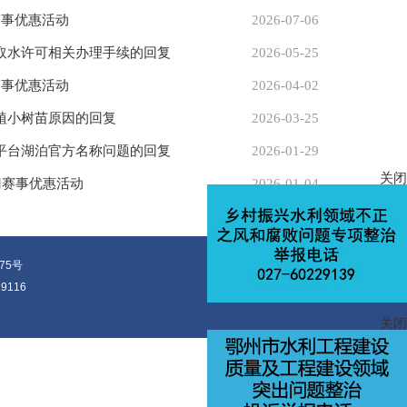
门赛事优惠活动
2026-07-06
取水许可相关办理手续的回复
2026-05-25
门赛事优惠活动
2026-04-02
植小树苗原因的回复
2026-03-25
平台湖泊官方名称问题的回复
2026-01-29
关闭
热门赛事优惠活动
2026-01-04
375号
116
关闭