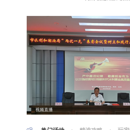
網上娛樂城组织开展2026年全市水利系统"安...