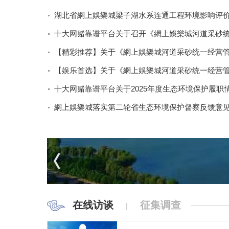
湖北省網上娛樂城梁子湖水系连通工程环境影响评
十大网赌靠谱平台关于召开《網上娛樂城河道采砂统一
【精彩推荐】关于《網上娛樂城河道采砂统一经营管理
【娱乐首选】关于《網上娛樂城河道采砂统一经营管理
十大网赌靠谱平台关于2025年度生态环境保护履职
網上娛樂城落实第二轮省生态环境保护督察反馈意见
在线访谈
征集调查
|