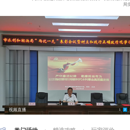
局党
视频直播
1
2