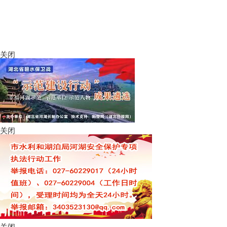
关闭
关闭
关闭