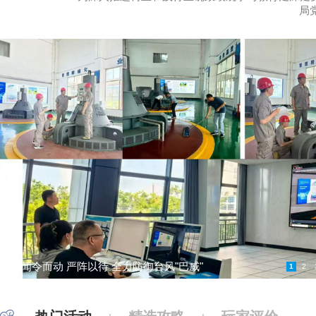
局党
视频直播
1
2