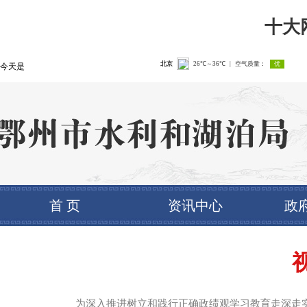
十大
今天是
首 页
资讯中心
政
为深入推进树立和践行正确政绩观学习教育走深走实