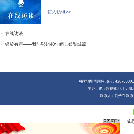
进入访谈>>
在线访谈
银龄有声——我与鄂州40年網上娛樂城篇
网站地图
网站标识码：42070000
主办：網上娛樂城 地址：湖北省
联系人：刘子召 联系电
关闭窗口×
威