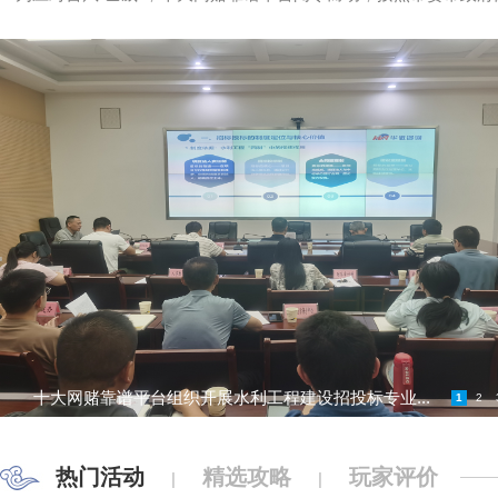
闻令而动 严阵以待 全力防御台风"巴威"
1
2
热门活动
精选攻略
玩家评价
|
|